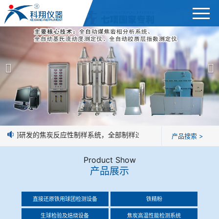
首页
产品展示
＞
公司简介
焦炭高温性能检测系统
新闻中心
焦化行业检测及优化配煤设备
我公司研发的焦炭反应性制样系统，全部制样过程机械化操作，没有人为
产品搜索 >
企业业绩
球团矿/烧结矿/块矿高温冶金性能检测系统
Product Show
技术交流
产品展示
烧结/球团优化配矿研究设备
视频观赏
直接还原铁用球团检测设备
铁精粉
高炉配吹煤检测设备
标准下载
生球检验及焙烧设备
焦炭高温性能检测系统