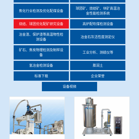
冶金渣、保护渣等高温物性检测设备
球团矿、烧结矿、块矿高温冶
焦化行业检测及优化配煤设备
企业荣誉
金性能检测系统
烧结、球团优化配矿研究设备
高炉配吹煤检测设备
冶金石灰活性度测定仪
联系智博1919
冶金渣、保护渣等高温物性检
冶金石灰活性度测定仪
测设备
矿石、焦炭物理检测及制样设备
矿石、焦炭物理检测及制样设
工业分析、测硫仪等
备
工业分析、测硫仪等
氢冶金检测设备
膨润土
标准下载
企业荣誉
设备视频