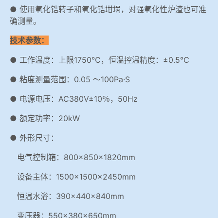
● 使用氧化锆转子和氧化锆坩埚，对强氧化性炉渣也可准
确测量。
技术参数：
● 工作温度：上限1750℃，恒温控温精度：±0.5℃
● 粘度测量范围：0.05 ～100Pa·S
● 电源电压：AC380V±10％，50Hz
● 额定功率：20kW
● 外形尺寸：
电气控制箱：800×850×1820mm
设备主体：1500×1500×2450mm
恒温水浴：390×440×840mm
变压器：550×380×650mm