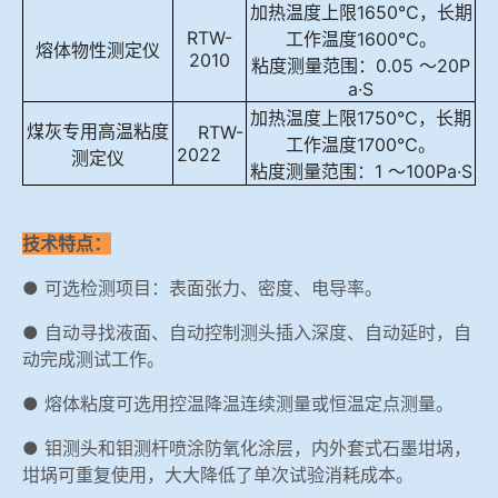
加热温度
上限
1650℃，长期
RTW-
工作温度1600℃。
熔体物性测定仪
2010
粘度测量范围：0.05 ～20P
a·S
加热温度上限1750℃，长期
煤灰专用高温粘度
RTW-
工作温度1700℃。
2022
测定仪
粘度测量范围：1 ～100Pa·S
技术特点：
● 可选检测项目：表面张力、密度、电导率。
● 自动寻找液面、自动控制测头插入深度、自动延时，自
动完成测试工作。
● 熔体粘度可选用控温降温连续测量或恒温定点测量。
● 钼测头和钼测杆喷涂防氧化涂层，内外套式石墨坩埚，
坩埚可重复使用，大大降低了单次试验消耗成本。