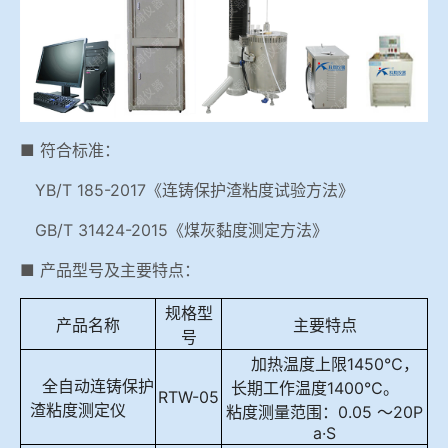
冶金渣、保护渣等高温物性检测设备
企业荣誉
冶金石灰活性度测定仪
联系智博1919
矿石、焦炭物理检测及制样设备
■ 符合标准：
YB/T 185-2017《连铸保护渣粘度试验方法》
工业分析、测硫仪等
GB/T 31424-2015《煤灰黏度测定方法》
■ 产品型号及主要特点：
规格型
产品名称
主要特点
号
加热温度
上限
1450℃，
全自动连铸保护
长期工作温度1400℃。
RTW-05
渣粘度测定仪
粘度测量范围：0.05 ～20P
a·S