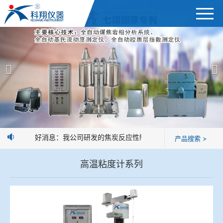
首页
产品展示
＞
公司简介
焦炭高温性能检测系统
新闻中心
焦化行业检测及优化配煤设备
好消息：我公司研发的焦炭反应性制样系统，全部制样过程机
产品搜索 >
企业业绩
球团矿/烧结矿/块矿高温冶金性能检测系统
高温粘度计系列
技术交流
烧结/球团优化配矿研究设备
视频观赏
高炉配吹煤检测设备
标准下载