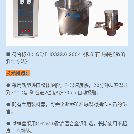
冶金渣、保护渣等高温物性检测设备
企业荣誉
冶金石灰活性度测定仪
联系智博1919
矿石、焦炭物理检测及制样设备
■ 符合标准：GB/T 10322.6-2004《铁矿石 热裂指数的
工业分析、测硫仪等
测定方法》
技术特点：
● 采用新型进口整体炉膛，升温速度快，20分钟从室温达
到700℃。矿石进入加热炉30min自动报警。
● 配有专用装料器，可完全避免矿石爆裂对操作人员的伤
害。
● 试样盒采用GH2520耐高温合金钢制造，长期使用不起
皮，不剥落。