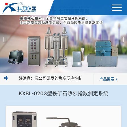
首页
产品展示
＞
公司简介
焦炭高温性能检测系统
新闻中心
焦化行业检测及优化配煤设备
好消息：我公司研发的焦炭反应性制样系统，全部制样过程机
产品搜索 >
企业业绩
球团矿/烧结矿/块矿高温冶金性能检测系统
KXBL-0203型铁矿石热烈指数测定系统
技术交流
烧结/球团优化配矿研究设备
视频观赏
高炉配吹煤检测设备
标准下载