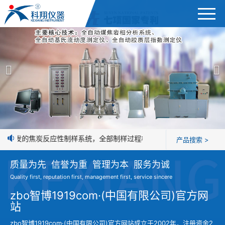
首页
产品展示
＞
公司简介
焦炭高温性能检测系统
新闻中心
焦化行业检测及优化配煤设备
司研发的焦炭反应性制样系统，全部制样过程机械化操作，没有人为误差
产品搜索 >
企业业绩
球团矿/烧结矿/块矿高温冶金性能检测系统
质量为先 信誉为重 管理为本 服务为诚
技术交流
Quality first, reputation first, management first, service sincere
烧结/球团优化配矿研究设备
视频观赏
zbo智博1919com·(中国有限公司)官方网
站
高炉配吹煤检测设备
标准下载
zbo智博1919com·(中国有限公司)官方网站成立于2002年，注册资金2