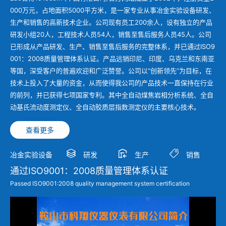
000万元，占地面积5000平方米，是一家专业从事冶金实验设备研发、
冶金渣、保护渣等高温物性检测设备
企业荣誉
生产和销售的高新技术企业。公司现有员工200余人，设有独立的产品
研发小组20人，工程技术人员54人，销售至售后服务人员45人。公司
冶金石灰活性度测定仪
联系智博1919
已形成从产品研发、生产、销售至售后服务的完整体系，并已通过ISO9
001：2008质量管理体系认证。产品远销印尼、印度、乌克兰和东南亚
矿石、焦炭物理检测及制样设备
等国，深受客户的普遍欢迎和广泛赞誉。公司以“创新领先”为目标，在
技术上投入了大量的资金，从而使得我公司的产品技术一直保持在行业
的前列，并已获得七项国家专利。其中全自动煤焦岩相分析系统、全自
工业分析、测硫仪等
动基氏流动度测定仪、全自动胶质层指数测定仪的主要核心技术。
查看更多
冶金实验设备
研发
生产
销售
通过ISO9001：2008质量管理体系认证
Passed ISO9001:2008 quality management system certification