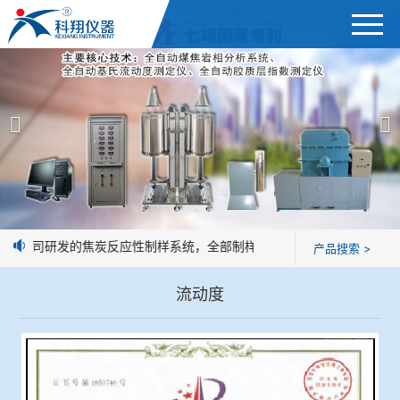
首页
产品展示
＞
公司简介
焦炭高温性能检测系统
新闻中心
焦化行业检测及优化配煤设备
：我公司研发的焦炭反应性制样系统，全部制样过程机械化操作，没有人
产品搜索 >
企业业绩
球团矿/烧结矿/块矿高温冶金性能检测系统
流动度
技术交流
烧结/球团优化配矿研究设备
视频观赏
高炉配吹煤检测设备
标准下载