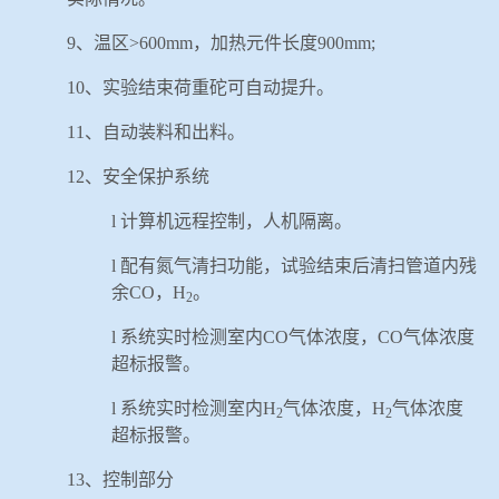
9
、温区>
600mm
，加热元件长度
900mm;
10
、实验结束荷重砣可自动提升。
11
、自动装料和出料。
12
、安全保护系统
l
计算机远程控制，人机隔离。
l
配有氮气清扫功能，试验结束后清扫管道内残
余
CO
，
H
。
2
l
系统实时检测室内
CO
气体浓度，
CO
气体浓度
超标报警。
l
系统实时检测室内
H
气体浓度，
H
气体浓度
2
2
超标报警。
13
、控制部分