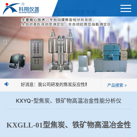
首页
产品展示
＞
公司简介
焦炭高温性能检测系统
新闻中心
焦化行业检测及优化配煤设备
好消息：我公司研发的焦炭反应性制样系统，全部制样过程机
产品搜索 >
企业业绩
球团矿/烧结矿/块矿高温冶金性能检测系统
KXYQ-型焦炭、铁矿物高温冶金性能分析仪
技术交流
烧结/球团优化配矿研究设备
视频观赏
KXGLL-01
型焦炭、铁矿物高温冶金性
高炉配吹煤检测设备
标准下载