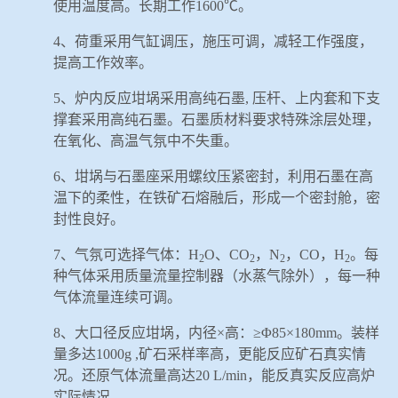
使用温度高。长期工作
1600
℃。
4
、荷重采用气缸调压，施压可调，减轻工作强度，
提高工作效率。
5
、炉内反应坩埚采用高纯石墨
,
压杆、上内套和下支
撑套采用高纯石墨。石墨质材料要求特殊涂层处理，
在氧化、高温气氛中不失重。
6
、坩埚与石墨座采用螺纹压紧密封，利用石墨在高
温下的柔性，在铁矿石熔融后，形成一个密封舱，密
封性良好。
7
、
气氛
可选择
气体
：
H
O
、
CO
，
N
，
CO
，
H
。每
2
2
2
2
种气体采用质量流量控制器（水蒸气除外），每一种
气体流量
连续可调。
8
、大口径反应坩埚，内径×高：≥
Φ
85
×
180mm
。装样
量多达
1000g ,
矿石采样率高，更能反应矿石真实情
况。还原气体流量高达
20 L/min
，能反真实反应高炉
实际情况。