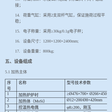
接；
14.
荷重气缸：采用
2
支双杆气缸，保证施荷过程平
稳；
15.
电子称量：采用≥
30kg/0.1g
电子秤；
16.
设备尺寸：
1200
×
1200
×
2400mm;
17.
设备重量：
800kg;
五、设备组成
5.1
加热主体
序
名称
型号技术参数
号
1
≥
Ø476
×
700
×
Ø266
×
450
加热炉炉衬
2
Ø12
×
200/Ø8
×
420mm
加热体（
MoSi
）
3
控温热电偶
φ
8
≥
200
，刚玉