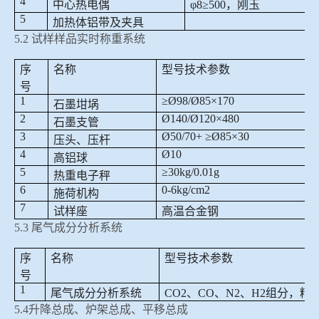
4
中心热电偶
φ
8≥500
，刚玉
5
加热体铝带及夹具
5.2
试样样品实时称重系统
序
名称
型号技术参数
号
1
≥
Ø98/Ø85
×
170
石墨坩埚
2
Ø140/Ø120
×
480
石墨支管
3
Ø50/70+ ≥Ø85
×
30
压头、压杆
4
Ø10
高铝球
5
≥30kg/0.01g
热重电子秤
6
0-6kg/cm2
施荷机构
7
试样座
高温合金钢
5.3
尾气成分分析系统
序
名称
型号技术参数
号
1
尾气成分分析系统
CO2
、
CO
、
N2
、
H2
组分，精
5.4
升降总成、炉架总成、平移总成