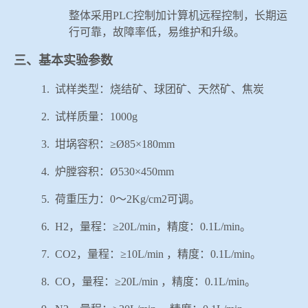
整体采用
PLC
控制加计算机远程控制，长期运
行可靠，故障率低，易维护和升级。
三、基本实验参数
1.
试样类型：烧结矿、球团矿、天然矿、焦炭
2.
试样质量：
1000g
3.
坩埚容积：≥
Ø85
×
180mm
4.
炉膛容积：
Ø530
×
450mm
5.
荷重压力：
0
～
2Kg/cm2
可调。
6.
H2
，量程：≥
20L/min
，精度：
0.1L/min
。
7.
CO2
，量程：≥
10L/min
，精度：
0.1L/min
。
8.
CO
，量程：≥
20L/min
，精度：
0.1L/min
。