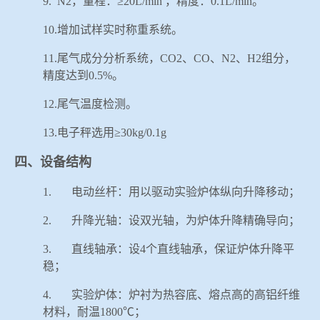
9.
N2
，量程：≥
20L/min
，精度：
0.1L/min
。
10.
增加试样实时称重系统。
11.
尾气成分分析系统，
CO2
、
CO
、
N2
、
H2
组分，
精度达到
0.5%
。
12.
尾气温度检测。
13.
电子秤选用≥
30kg/0.1g
四、设备结构
1.
电动丝杆：用以驱动实验炉体纵向升降移动；
2.
升降光轴：设双光轴，为炉体升降精确导向；
3.
直线轴承：设
4
个直线轴承，保证炉体升降平
稳；
4.
实验炉体：炉衬为热容底、熔点高的高铝纤维
材料，耐温
1800
℃；