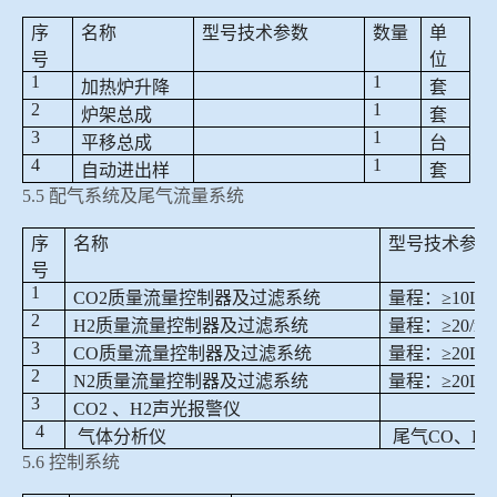
序
名称
型号技术参数
数量
单
号
位
1
1
加热炉升降
套
2
1
炉架总成
套
3
1
平移总成
台
4
1
自动进出样
套
5.5
配气系统及尾气流量系统
序
名称
型号技术参数
号
1
CO2
质量流量控制器及过滤系统
量程：≥
10L/m
2
H2
质量流量控制器及过滤系统
量程：≥
20/mi
3
CO
质量流量控制器及过滤系统
量程：≥
20L/m
2
N2
质量流量控制器及过滤系统
量程：≥
20L/m
3
CO2
、
H2
声光报警仪
4
气体分析仪
尾气
CO
、
H2
5.6
控制系统