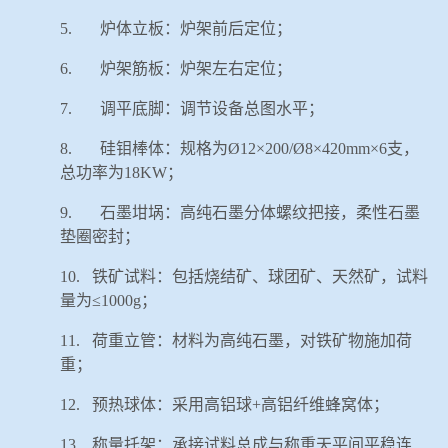
5.
炉体立板：炉架前后定位；
6.
炉架筋板：炉架左右定位；
7.
调平底脚：调节设备总图水平；
8.
硅钼棒体：规格为
Ø
12
×
200/
Ø
8
×
420mm
×
6
支，
总功率为
18KW
；
9.
石墨坩埚：高纯石墨分体螺纹把接，柔性石墨
垫圈密封；
10.
铁矿试料：包括烧结矿、球团矿、天然矿，试料
量为≤
1000g
；
11.
荷重立管：材料为高纯石墨，对铁矿物施加荷
重；
12.
预热球体：采用高铝球
+
高铝纤维蜂窝体；
13.
称量托架：承接试料总成与称重天平间平稳连