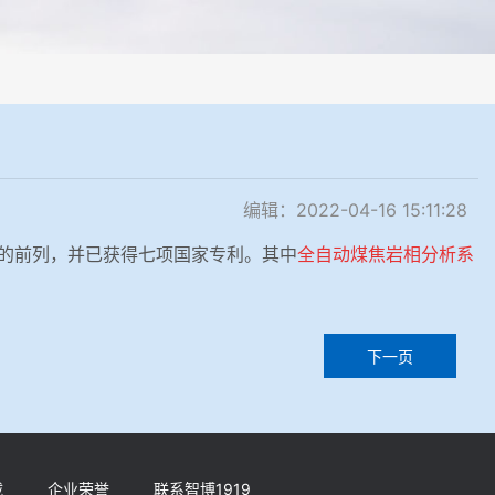
械化操作，没有人为误差，焦球形状与人工制焦球法一致或优于人工制焦
编辑：2022-04-16 15:11:28
业的前列，并已获得七项国家专利。其中
全自动煤焦岩相分析系
下一页
载
企业荣誉
联系智博1919