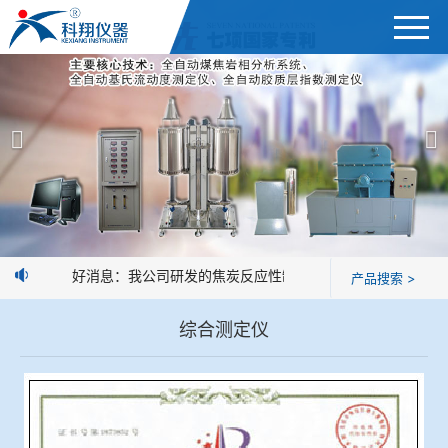
首页
产品展示
＞
公司简介
焦炭高温性能检测系统
新闻中心
焦化行业检测及优化配煤设备
好消息：我公司研发的焦炭反应性制样系统，全部制样过程机
产品搜索 >
企业业绩
球团矿/烧结矿/块矿高温冶金性能检测系统
综合测定仪
技术交流
烧结/球团优化配矿研究设备
视频观赏
高炉配吹煤检测设备
标准下载